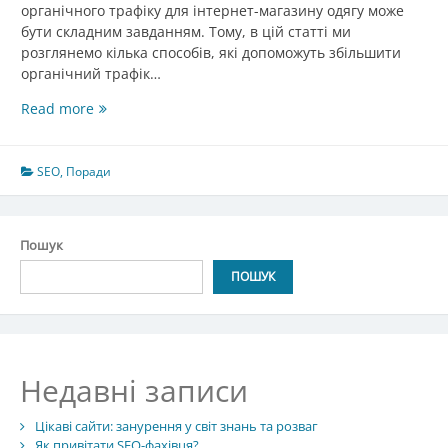
органічного трафіку для інтернет-магазину одягу може
бути складним завданням. Тому, в цій статті ми
розглянемо кілька способів, які допоможуть збільшити
органічний трафік…
Як
Read more
збільшити
органічний
трафік
SEO
,
Поради
для
інтернет-
магазину
Пошук
одягу
ПОШУК
Недавні записи
Цікаві сайти: занурення у світ знань та розваг
Як привітати SEO-фахівця?