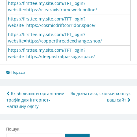
https://firsttee.my.site.com/TFT_login?
website=https://clearaxisframework.online/
https://firsttee.my.site.com/TFT_login?
website=https://cosmicdriftcorridor.space/
https://firsttee.my.site.com/TFT_login?
website=https://copperthreadexchange.shop/
https://firsttee.my.site.com/TFT_login?
website=https://deepastralpassage.space/
Поради
Навігація
Як збільшити органічний
Як дізнатися, скільки коштує
трафік для інтернет-
ваш сайт
записів
магазину одягу
Пошук